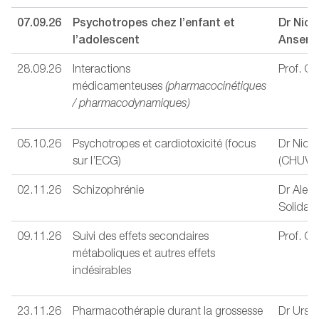
07.09.26
Psychotropes chez l’enfant et
Dr Nico
l’adolescent
Anserm
28.09.26
Interactions
Prof. C
médicamenteuses
(pharmacocinétiques
/ pharmacodynamiques)
05.10.26
Psychotropes et cardiotoxicité (focus
Dr Nicco
sur l’ECG)
(CHUV)
02.11.26
Schizophrénie
Dr Ales
Solida
09.11.26
Suivi des effets secondaires
Prof. C
métaboliques et autres effets
indésirables
23.11.26
Pharmacothérapie durant la grossesse
Dr Ursul