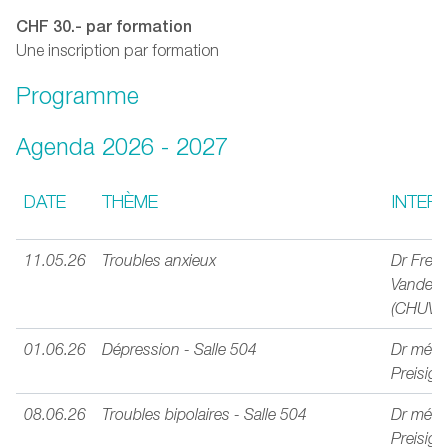
CHF 30.- par formation
Une inscription par formation
Programme
Agenda 2026 - 2027
DATE
THÈME
INTERV
11.05.26
Troubles anxieux
Dr Frede
Vanden
(CHUV)
01.06.26
Dépression - Salle 504
Dr méd.
Preisig
08.06.26
Troubles bipolaires - Salle 504
Dr méd.
Preisig