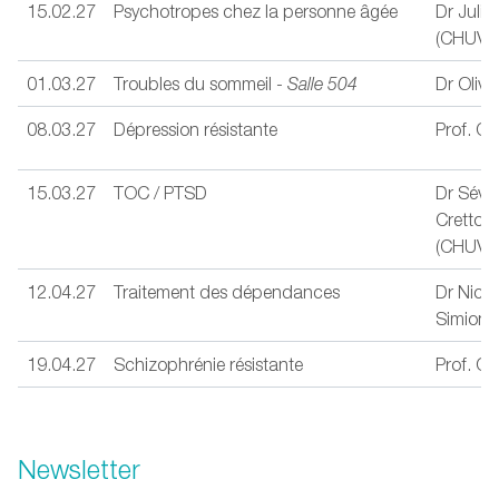
15.02.27
Psychotropes chez la personne âgée
Dr Julie
(CHUV)
01.03.27
Troubles du sommeil -
Salle 504
Dr Olivi
08.03.27
Dépression résistante
Prof. C
15.03.27
TOC / PTSD
Dr Séver
Crettol
(CHUV)
12.04.27
Traitement des dépendances
Dr Nico
Simioni
19.04.27
Schizophrénie résistante
Prof. C
Newsletter