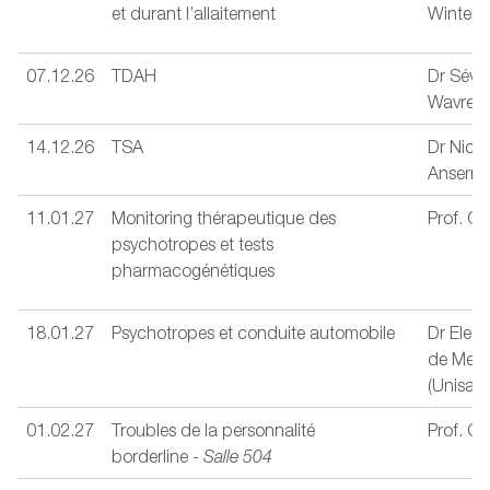
et durant l’allaitement
Winterf
07.12.26
TDAH
Dr Séver
Wavre (
14.12.26
TSA
Dr Nicol
Ansermo
11.01.27
Monitoring thérapeutique des
Prof. C
psychotropes et tests
pharmacogénétiques
18.01.27
Psychotropes et conduite automobile
Dr Elen
de Mest
(Unisant
01.02.27
Troubles de la personnalité
Prof. C
borderline -
Salle 504