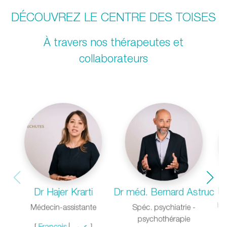
DÉCOUVREZ LE CENTRE DES TOISES
À travers nos thérapeutes et
collaborateurs
Ma
Dr Hajer Krarti
Dr méd. Bernard Astruc
Inf
Médecin-assistante
Spéc. psychiatrie -
psychothérapie
[
Français
|
عرب
]