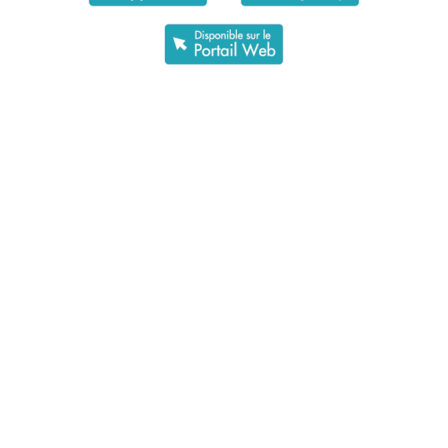
Assurance maladie
Dans les différents établissements du Centre des Toises, nos
prestations peuvent être prises en charge par l'AOS LAMal
ou une assurance privée, selon vos conditions
contractuelles.