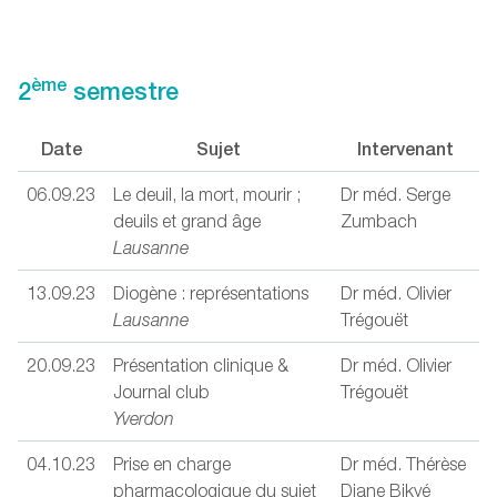
ème
2
semestre
Date
Sujet
Intervenant
06.09.23
Le deuil, la mort, mourir ;
Dr méd. Serge
deuils et grand âge
Zumbach
Lausanne
13.09.23
Diogène : représentations
Dr méd. Olivier
Lausanne
Trégouët
20.09.23
Présentation clinique &
Dr méd. Olivier
Journal club
Trégouët
Yverdon
04.10.23
Prise en charge
Dr méd. Thérèse
pharmacologique du sujet
Diane Bikyé