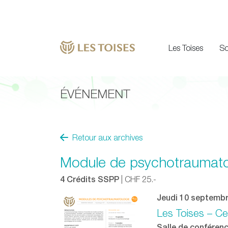
Les Toises
So
ÉVÉNEMENT
Retour aux archives
Module de psychotraumato
4 Crédits SSPP
| CHF 25.-
Jeudi 10 septemb
Les Toises – Ce
Salle de conférenc