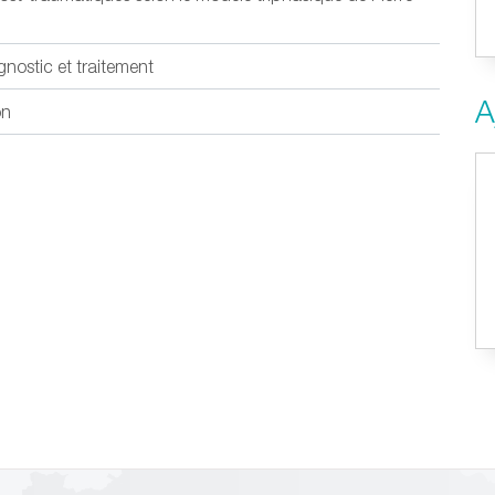
agnostic et traitement
A
on