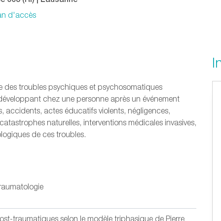
lan d'accès
I
le des troubles psychiques et psychosomatiques
 développant chez une personne après un événement
, accidents, actes éducatifs violents, négligences,
 catastrophes naturelles, interventions médicales invasives,
ologiques de ces troubles.
traumatologie
ost-traumatiques selon le modèle triphasique de Pierre