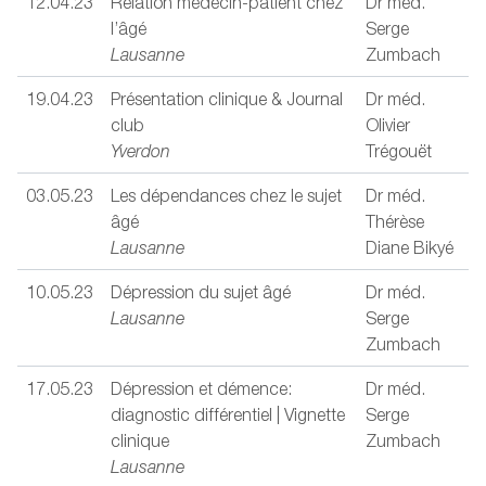
12.04.23
Relation médecin-patient chez
Dr méd.
l’âgé
Serge
Lausanne
Zumbach
19.04.23
Présentation clinique & Journal
Dr méd.
club
Olivier
Yverdon
Trégouët
03.05.23
Les dépendances chez le sujet
Dr méd.
âgé
Thérèse
Lausanne
Diane Bikyé
10.05.23
Dépression du sujet âgé
Dr méd.
Lausanne
Serge
Zumbach
17.05.23
Dépression et démence:
Dr méd.
diagnostic différentiel | Vignette
Serge
clinique
Zumbach
Lausanne