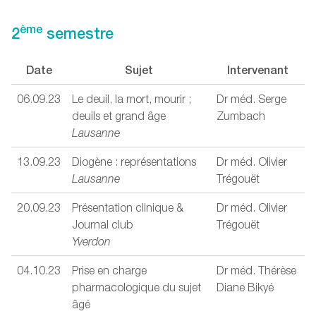
ème
2
semestre
Date
Sujet
Intervenant
06.09.23
Le deuil, la mort, mourir ;
Dr méd. Serge
deuils et grand âge
Zumbach
Lausanne
13.09.23
Diogène : représentations
Dr méd. Olivier
Lausanne
Trégouët
20.09.23
Présentation clinique &
Dr méd. Olivier
Journal club
Trégouët
Yverdon
04.10.23
Prise en charge
Dr méd. Thérèse
pharmacologique du sujet
Diane Bikyé
âgé