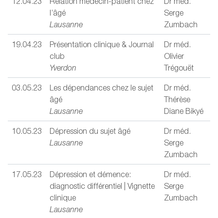
12.04.23
Relation médecin-patient chez
Dr méd.
l’âgé
Serge
Lausanne
Zumbach
19.04.23
Présentation clinique & Journal
Dr méd.
club
Olivier
Yverdon
Trégouët
03.05.23
Les dépendances chez le sujet
Dr méd.
âgé
Thérèse
Lausanne
Diane Bikyé
10.05.23
Dépression du sujet âgé
Dr méd.
Lausanne
Serge
Zumbach
17.05.23
Dépression et démence:
Dr méd.
diagnostic différentiel | Vignette
Serge
clinique
Zumbach
Lausanne