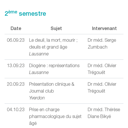
ème
2
semestre
Date
Sujet
Intervenant
06.09.23
Le deuil, la mort, mourir ;
Dr méd. Serge
deuils et grand âge
Zumbach
Lausanne
13.09.23
Diogène : représentations
Dr méd. Olivier
Lausanne
Trégouët
20.09.23
Présentation clinique &
Dr méd. Olivier
Journal club
Trégouët
Yverdon
04.10.23
Prise en charge
Dr méd. Thérèse
pharmacologique du sujet
Diane Bikyé
âgé