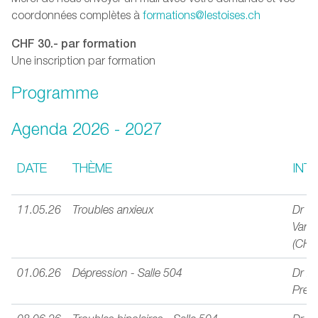
coordonnées complètes à
formations@lestoises.ch
CHF 30.- par formation
Une inscription par formation
Programme
Agenda 2026 - 2027
DATE
THÈME
INT
11.05.26
Troubles anxieux
Dr Fr
Vand
(CHU
01.06.26
Dépression - Salle 504
Dr m
Preis