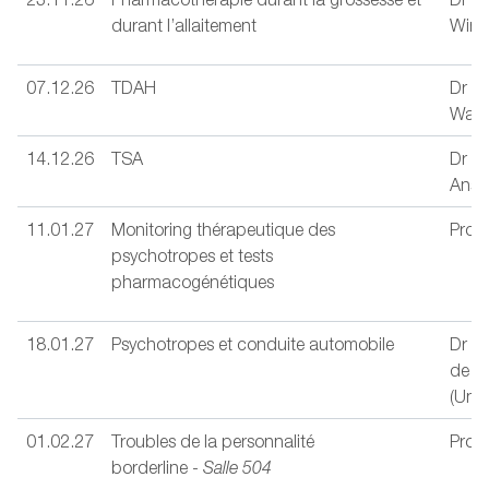
durant l’allaitement
Wint
07.12.26
TDAH
Dr Sé
Wavr
14.12.26
TSA
Dr Ni
Anse
11.01.27
Monitoring thérapeutique des
Prof.
psychotropes et tests
pharmacogénétiques
18.01.27
Psychotropes et conduite automobile
Dr E
de Me
(Unis
01.02.27
Troubles de la personnalité
Prof.
borderline -
Salle 504