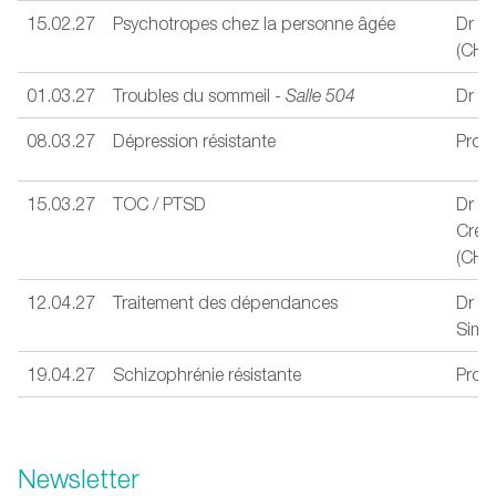
15.02.27
Psychotropes chez la personne âgée
Dr Ju
(CHU
01.03.27
Troubles du sommeil -
Salle 504
Dr Ol
08.03.27
Dépression résistante
Prof.
15.03.27
TOC / PTSD
Dr Sé
Cret
(CHU
12.04.27
Traitement des dépendances
Dr N
Simio
19.04.27
Schizophrénie résistante
Prof.
Newsletter