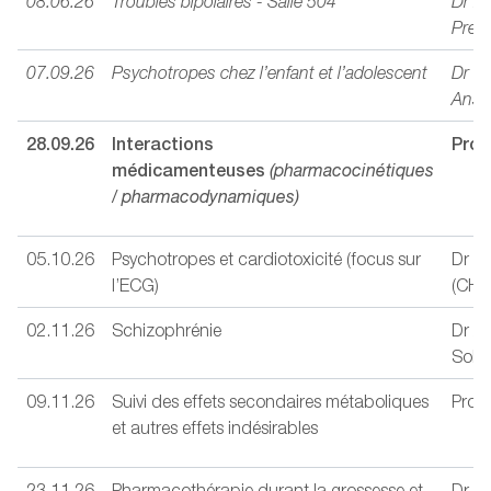
08.06.26
Troubles bipolaires - Salle 504
Dr m
Preis
07.09.26
Psychotropes chez l’enfant et l’adolescent
Dr Ni
Anse
28.09.26
Interactions
Prof
médicamenteuses
(pharmacocinétiques
/ pharmacodynamiques)
05.10.26
Psychotropes et cardiotoxicité (focus sur
Dr Ni
l’ECG)
(CHU
02.11.26
Schizophrénie
Dr A
Soli
09.11.26
Suivi des effets secondaires métaboliques
Prof.
et autres effets indésirables
23.11.26
Pharmacothérapie durant la grossesse et
Dr Ur