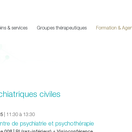
ins & services
Groupes thérapeutiques
Formation & Age
iatriques civiles
25
| 11:30 à 13:30
ntre de psychiatrie et psychothérapie
 008 | RI (rez-inférieur) + Visioconférence