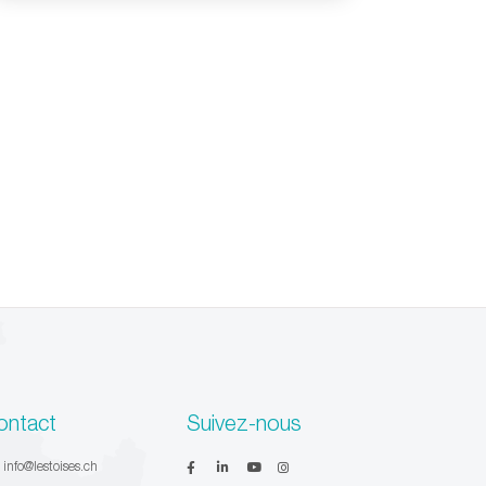
ontact
Suivez-nous
:
info@lestoises.ch