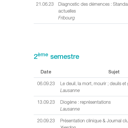
21.06.23
Diagnostic des démences : Standa
actuelles
Fribourg
ème
2
semestre
Date
Sujet
06.09.23
Le deuil, la mort, mourir ; deuils e
Lausanne
13.09.23
Diogène : représentations
Lausanne
20.09.23
Présentation clinique & Journal cl
Yverdon