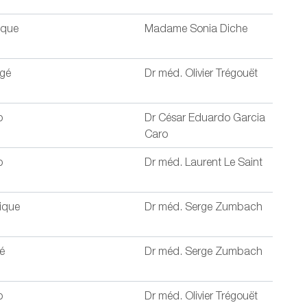
ique
Madame Sonia Diche
âgé
Dr méd. Olivier Trégouët
b
Dr César Eduardo Garcia
Caro
b
Dr méd. Laurent Le Saint
gique
Dr méd. Serge Zumbach
é
Dr méd. Serge Zumbach
b
Dr méd. Olivier Trégouët