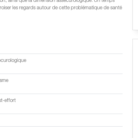
ort, ainsi que la dimension assécurologique. Un temps
roiser les regards autour de cette problématique de santé
écurologique
isme
t-effort