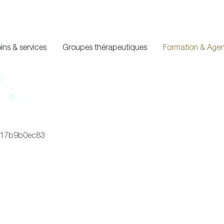
ins & services
Groupes thérapeutiques
Formation & Age
4017b9b0ec83