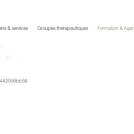
ins & services
Groupes thérapeutiques
Formation & Age
17443956bb58