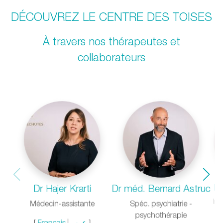
DÉCOUVREZ LE CENTRE DES TOISES
À travers nos thérapeutes et
collaborateurs
Ma
Dr Hajer Krarti
Dr méd. Bernard Astruc
Inf
Médecin-assistante
Spéc. psychiatrie -
psychothérapie
[
Français
|
عرب
]