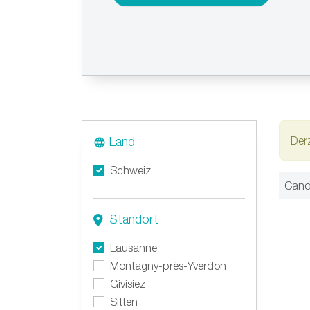
Land
Derz
Schweiz
Cand
Standort
Lausanne
Montagny-près-Yverdon
Givisiez
Sitten